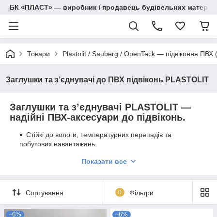
БК «ПЛАСТ» — виробник і продавець будівельних матеріалів
Товари
Plastolit / Sauberg / OpenTeck — підвіконня ПВХ 
Заглушки та з’єднувачі до ПВХ підвіконь PLASTOLIT
Заглушки та з’єднувачі PLASTOLIT —
надійні ПВХ-аксесуари до підвіконь.
Стійкі до вологи, температурних перепадів та
побутових навантажень.
Доступні різні кольори для підвіконь PLASTOLIT.
Показати все
Легкий монтаж і довговічність.
Сортування
0
Фільтри
–6%
–6%