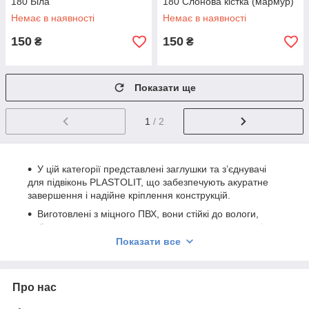
180 Біла
180 Слонова кістка (мармур)
Немає в наявності
Немає в наявності
150
150
₴
₴
Показати ще
1
/ 2
У цій категорії представлені заглушки та з’єднувачі
для підвіконь PLASTOLIT, що забезпечують акуратне
завершення і надійне кріплення конструкцій.
Виготовлені з міцного ПВХ, вони стійкі до вологи,
побутових навантажень та температурних перепадів.
Показати все
Доступні різні кольори та розміри, що дозволяє
підібрати комплект під будь-який тип і колір підвіконня
та стиль інтер’єру.
Про нас
Простий монтаж і довговічність роблять ці аксесуари
незамінними для завершення встановлення підвіконь