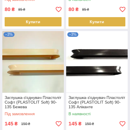
80
80
₴
₴
85 ₴
85 ₴
Купити
Купити
–3%
–3%
Заглушка-з'єднувач Пластоліт
Заглушка-з'єднувач Пластоліт
Софт (PLASTOLIT Soft) 90-
Софт (PLASTOLIT Soft) 90-
135 Бежева
135 Аліканте
Під замовлення
В наявності
145
145
₴
₴
150 ₴
150 ₴