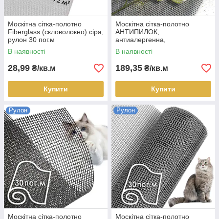
Москітна сітка-полотно
Москітна сітка-полотно
Fiberglass (скловолокно) сіра,
АНТИПИЛОК,
рулон 30 пог.м
антиалергенна,
електростатична адсорбція,
В наявності
В наявності
сіра, рулон 30 пог.м
28,99
189,35
₴/кв.м
₴/кв.м
Купити
Купити
Рулон
Рулон
Москітна сітка-полотно
Москітна сітка-полотно