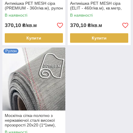
Антикішка PET MESH сіра
Антикішка PET MESH сіра
(PREMIUM - 360г/кв.м), рулон
(ELIT - 460г/кв.м), кв.метр,
30 пог.м
рулон 30 пог.м
В наявності
В наявності
370,10
370,10
₴/кв.м
₴/кв.м
Купити
Купити
Рулон
Москітна сітка-полотно з
нержавіючої.сталі високої
прозорості 20х20 (1*1мм),
рулон 30 пог.м
В наявності