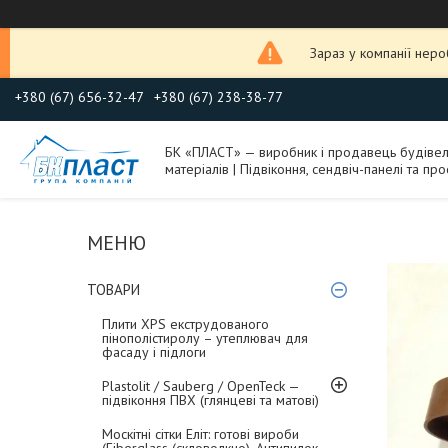
Зараз у компанії нер
+380 (67) 656-32-47
+380 (67) 238-38-77
БК «ПЛАСТ» — виробник і продавець будіве
матеріалів | Підвіконня, сендвіч-панелі та про
ТОВАРИ
Плити XPS екструдованого
пінополістиролу – утеплювач для
фасаду і підлоги
Plastolit / Sauberg / OpenTeck —
підвіконня ПВХ (глянцеві та матові)
Москітні сітки Еліт: готові вироби