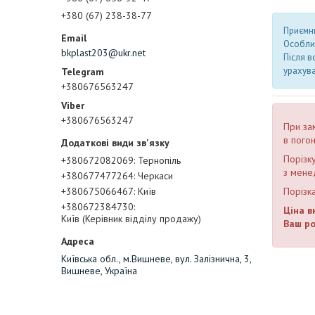
+380 (67) 238-38-77
Приємни
Особлив
bkplast203@ukr.net
Після в
урахув
+380676563247
+380676563247
При за
в пого
Порізку
+380672082069
Тернопіль
з мене
+380677477264
Черкаси
+380675066467
Київ
Порізк
+380672384730
Ціна в
Київ (Керівник відділу продажу)
Ваш ро
Київська обл., м.Вишневе, вул. Залізнична, 3,
Вишневе, Україна