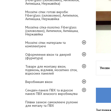
(Fiberglass (скловолкно), Антипилок,
Антикішка, Нержавійка)
Москітні сітки: готові вироби:
Fiberglass (скловолкно), Антипилок,
Антикішка, Нержавійка
Москітна сітка-полотно: Fiberglass
(скловолкно), Антипилок, Антикішка,
Нержавійка
Москітні сітки: матеріали та
комплектуючі
Оформлення вікон та дверей
(фурнітура)
Товари для монтажу вікон,
підвіконь, відливів, москітних сіток,
відкосних панелей
Виробникам вікон
Сендвіч-панелі ПВХ та відкосні
панелі ПВХ власного виробництва
Плівки захисні самоклеючі рулонні
для металу та ПВХ
Заглушка