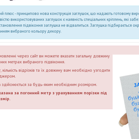
й плюс - принципово нова конструкція заглушок, що надають готовому вир
істю використовуваних заглушок є наявність спеціальних кріплень, які забез
становлення підвіконня заглушка не відвалиться. Заглушка підбирається ок
анням вибраного кольору декору.
мовленні через сайт ви можете вказати загальну довжину
нних метрах вибраного підвіконня.
, кількість відрізків та їх довжину вам необхідно узгодити
джером.
а здійснюється за будь-яким необхідним розміром.
казана за погонний метр з урахуванням порізки під
змір.