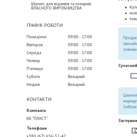
Штрипс для відливів та козирків
Кут
ВЛАСНОГО ВИРОБНИЦТВА
кол
тов
ГРАФІК РОБОТИ
Понеділок
09:00
17:00
Продукц
звичай
Вівторок
09:00
17:00
зовнішн
Середа
09:00
17:00
Четвер
09:00
17:00
Сучасний
Пʼятниця
09:00
17:00
Субота
Вихідний
Неділя
Вихідний
Цінител
КОНТАКТИ
мармуру
Softlin
БК "ПЛАСТ"
Заглушки
+380 (67) 656-32-47