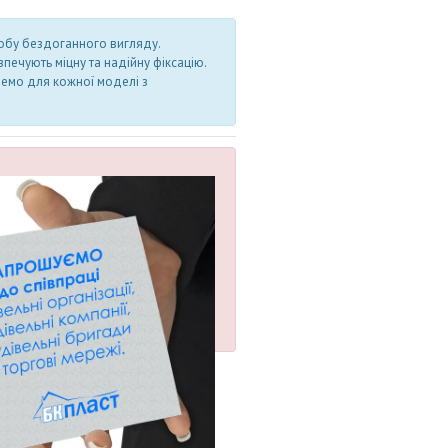
обу бездоганного вигляду.
печують міцну та надійну фіксацію.
ремо для кожної моделі з