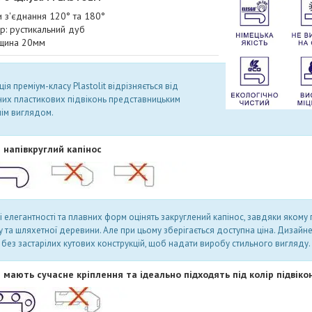
и з'єднання 120° та 180°
ір: рустикальний дуб
щина 20мм
ія преміум-класу Plastolit відрізняється від
них пластикових підвіконь представницьким
ім виглядом.
 напівкруглий капінос
і елегантності та плавних форм оцінять закруглений капінос, завдяки якому
 та шляхетної деревини. Але при цьому зберігається доступна ціна. Дизайн
e без застарілих кутових конструкцій, щоб надати виробу стильного вигляду.
 мають сучасне кріплення та ідеально підходять під колір підвіко