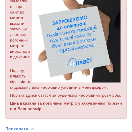
замовлен
ні через
сайт ви
можете
вказати
загальну
довжину в
погонних
метрах
вибраного
підвіконня
.
Порізку,
кількість
відрізків та
їх довжину вам необхідно узгодити з менеджером.
Порізка здійснюється за будь-яким необхідним розміром.
Ціна вказана за погонний метр з урахуванням порізки
під Ваш розмір.
Приховати