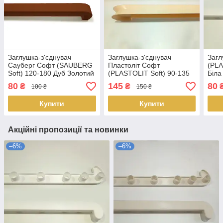
Заглушка-з'єднувач
Заглушка-з'єднувач
Загл
Сауберг Софт (SAUBERG
Пластоліт Софт
(PLA
Soft) 120-180 Дуб Золотий
(PLASTOLIT Soft) 90-135
Біла
Бежева
80
145
80
₴
₴
100 ₴
150 ₴
Купити
Купити
Акційні пропозиції та новинки
–6%
–6%