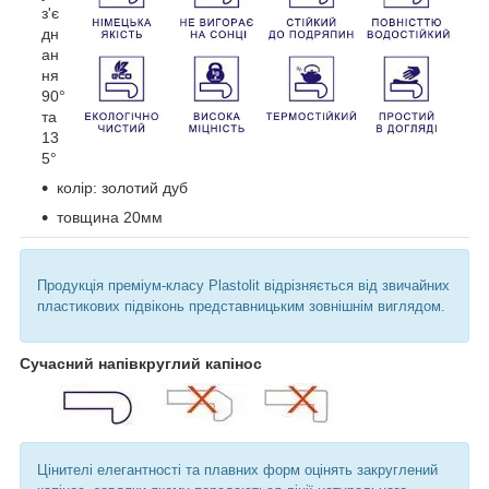
з'є
дн
ан
ня
90°
та
13
5°
колір: золотий дуб
товщина 20мм
Продукція преміум-класу Plastolit відрізняється від звичайних
пластикових підвіконь представницьким зовнішнім виглядом.
Сучасний напівкруглий капінос
Цінителі елегантності та плавних форм оцінять закруглений