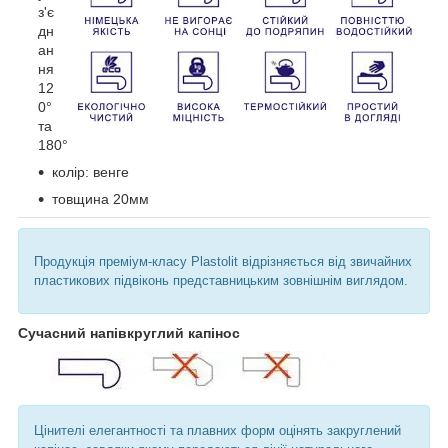
з'є
дн
ан
ня
12
0°
та
180°
колір: венге
товщина 20мм
Продукція преміум-класу Plastolit відрізняється від звичайних
пластикових підвіконь представницьким зовнішнім виглядом.
Сучасний напівкруглий капінос
Цінителі елегантності та плавних форм оцінять закруглений