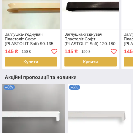
Заглушка-з'єднувач
Заглушка-з'єднувач
Загл
Пластоліт Софт
Пластоліт Софт
Плас
(PLASTOLIT Soft) 90-135
(PLASTOLIT Soft) 120-180
(PLA
Бежева
Аліканте
Алік
145
145
145
₴
₴
150 ₴
150 ₴
Купити
Купити
Акційні пропозиції та новинки
–6%
–6%