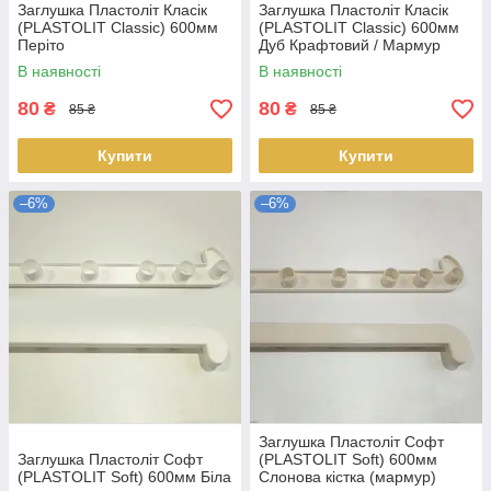
Заглушка Пластоліт Класік
Заглушка Пластоліт Класік
(PLASTOLIT Classic) 600мм
(PLASTOLIT Classic) 600мм
Періто
Дуб Крафтовий / Мармур
Версалес
В наявності
В наявності
80
80
₴
₴
85 ₴
85 ₴
Купити
Купити
–6%
–6%
Заглушка Пластоліт Софт
Заглушка Пластоліт Софт
(PLASTOLIT Soft) 600мм
(PLASTOLIT Soft) 600мм Біла
Слонова кістка (мармур)