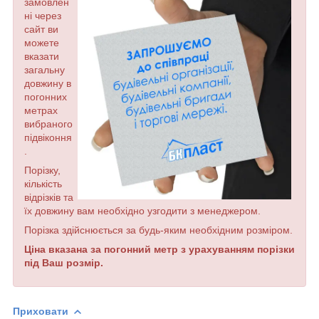
замовлен
ні через
сайт ви
можете
вказати
загальну
довжину в
погонних
метрах
вибраного
підвіконня
.
Порізку,
кількість
відрізків та
їх довжину вам необхідно узгодити з менеджером.
Порізка здійснюється за будь-яким необхідним розміром.
Ціна вказана за погонний метр з урахуванням порізки
під Ваш розмір.
Приховати