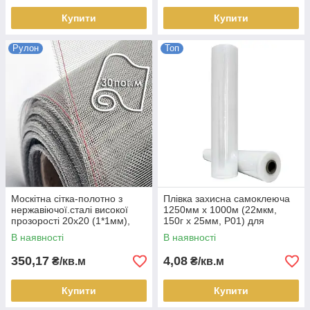
Купити
Купити
Рулон
Топ
Москітна сітка-полотно з
Плівка захисна самоклеюча
нержавіючої.сталі високої
1250мм х 1000м (22мкм,
прозорості 20х20 (1*1мм),
150г х 25мм, P01) для
рулон 30 пог.м
поверхонь глянцевих і
В наявності
В наявності
напівглянцевих, кв.м
350,17
4,08
₴/кв.м
₴/кв.м
Купити
Купити