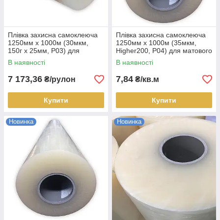
Плівка захисна самоклеюча
Плівка захисна самоклеюча
1250мм х 1000м (30мкм,
1250мм х 1000м (35мкм,
150г х 25мм, P03) для
Higher200, P04) для матового
металу глянцевого і
металу, кв.м
В наявності
В наявності
напівглянцевого, рулон
7 173,36
7,84
₴/рулон
₴/кв.м
Купити
Купити
Новинка
Новинка