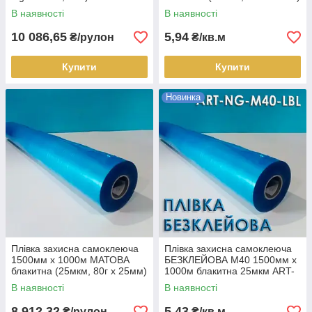
ПІДВИЩЕНА КЛЕЙКІСТЬ для
для листів ПВХ (ART-P80M-
В наявності
В наявності
металу суперматового, рулон
BL), кв.м
10 086,65
5,94
₴/рулон
₴/кв.м
Купити
Купити
Новинка
Плівка захисна самоклеюча
Плівка захисна самоклеюча
1500мм х 1000м МАТОВА
БЕЗКЛЕЙОВА М40 1500мм х
блакитна (25мкм, 80г х 25мм)
1000м блакитна 25мкм ART-
для листів ПВХ (ART-P80M-
NG-M40-LBL помірна
В наявності
В наявності
BL), рулон
клейкість, кв.м
8 912,32
5,43
₴/рулон
₴/кв.м