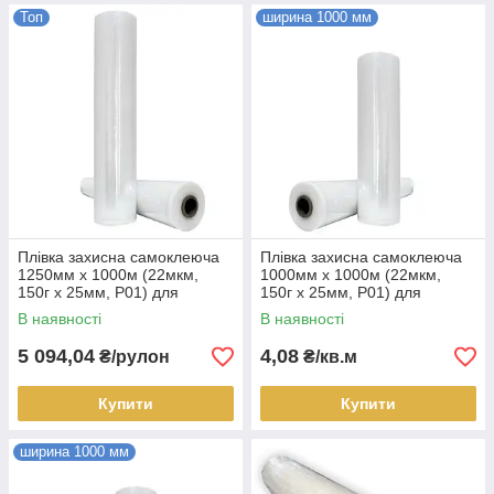
Топ
ширина 1000 мм
Плівка захисна самоклеюча
Плівка захисна самоклеюча
1250мм х 1000м (22мкм,
1000мм х 1000м (22мкм,
150г х 25мм, P01) для
150г х 25мм, P01) для
поверхонь глянцевих і
металу глянцевого і
В наявності
В наявності
напівглянцевих, рулон
напівглянцевого, кв.м
5 094,04
4,08
₴/рулон
₴/кв.м
Купити
Купити
ширина 1000 мм