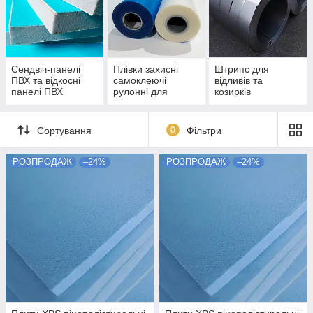
Сендвіч-панелі
Плівки захисні
Штрипс для
ПВХ та відкосні
самоклеючі
відливів та
панелі ПВХ
рулонні для
козирків
власного
металу та ПВХ
ВЛАСНОГО
виробництва
ВИРОБНИЦТВА
Сортування
0
Фільтри
РОЗПРОДАЖ
–24%
РОЗПРОДАЖ
–24%