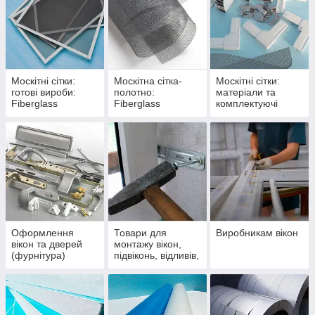
Москітні сітки:
Москітна сітка-
Москітні сітки:
готові вироби:
полотно:
матеріали та
Fiberglass
Fiberglass
комплектуючі
(скловолкно),
(скловолкно),
Антипилок,
Антипилок,
Антикішка,
Антикішка,
Нержавійка
Нержавійка
Оформлення
Товари для
Виробникам вікон
вікон та дверей
монтажу вікон,
(фурнітура)
підвіконь, відливів,
москітних сіток,
відкосних панелей