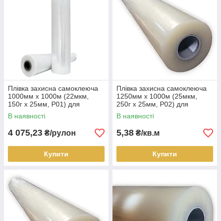
Плівка захисна самоклеюча
Плівка захисна самоклеюча
1000мм х 1000м (22мкм,
1250мм х 1000м (25мкм,
150г х 25мм, P01) для
250г х 25мм, P02) для
металу глянцевого і
матових і напівматових
В наявності
В наявності
напівглянцевого, рулон
поверхонь, кв.м
4 075,23
5,38
₴/рулон
₴/кв.м
Купити
Купити