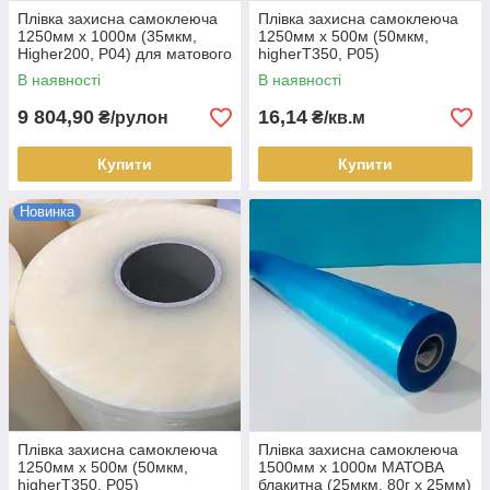
Плівка захисна самоклеюча
Плівка захисна самоклеюча
1250мм х 1000м (35мкм,
1250мм х 500м (50мкм,
Higher200, P04) для матового
higherT350, P05)
металу, рулон
ПІДВИЩЕНА КЛЕЙКІСТЬ для
В наявності
В наявності
металу суперматового, кв.м
9 804,90
16,14
₴/рулон
₴/кв.м
Купити
Купити
Новинка
Плівка захисна самоклеюча
Плівка захисна самоклеюча
1250мм х 500м (50мкм,
1500мм х 1000м МАТОВА
higherT350, P05)
блакитна (25мкм, 80г х 25мм)