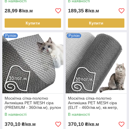
В наявності
В наявності
сіра, рулон 30 пог.м
28,99
189,35
₴/кв.м
₴/кв.м
Купити
Купити
Рулон
Рулон
Москітна сітка-полотно
Москітна сітка-полотно
Антикішка PET MESH сіра
Антикішка PET MESH сіра
(PREMIUM - 360г/кв.м), рулон
(ELIT - 460г/кв.м), кв.метр,
30 пог.м
рулон 30 пог.м
В наявності
В наявності
370,10
370,10
₴/кв.м
₴/кв.м