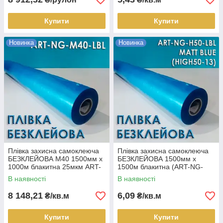
Купити
Купити
Новинка
Новинка
Плівка захисна самоклеюча
Плівка захисна самоклеюча
БЕЗКЛЕЙОВА М40 1500мм х
БЕЗКЛЕЙОВА 1500мм х
1000м блакитна 25мкм ART-
1500м блакитна (ART-NG-
NG-M40-LBL помірна
Н50-LBL (HIGH50-13))
В наявності
В наявності
клейкість, рулон
інтенсивна клейкість, кв.м
8 148,21
6,09
₴/кв.м
₴/кв.м
Купити
Купити