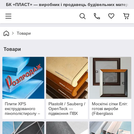
БК «ПЛАСТ» — виробник і продавець будівельних матеріалів
Товари
Товари
Плити XPS
Plastolit / Sauberg /
Москітні сітки Еліт:
екструдованого
OpenTeck —
готові вироби
пінополістиролу –
підвіконня ПВХ
(Fiberglass
утеплювач для
(глянцеві та
(скловолкно),
фасаду і підлоги
матові)
Антипилок,
Антикішка,
Нержавійка)