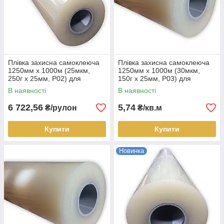
Плівка захисна самоклеюча
Плівка захисна самоклеюча
1250мм х 1000м (25мкм,
1250мм х 1000м (30мкм,
250г х 25мм, P02) для
150г х 25мм, P03) для
матових і напівматових
металу глянцевого і
В наявності
В наявності
поверхонь, рулон
напівглянцевого, кв.м
6 722,56
5,74
₴/рулон
₴/кв.м
Купити
Купити
Новинка