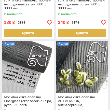
Плити XPS пінополістирольні
Плити XPS пінополістирольні
екструдовані 22 мм, 600 х
екструдовані 30 мм, 600 х
3000 мм
3000 мм
В наявності
В наявності
180
240
₴
₴
238 ₴
317 ₴
Купити
Купити
Рулон
Рулон
Москітна сітка-полотно
Москітна сітка-полотно
Fiberglass (скловолокно) сіра,
АНТИПИЛОК,
рулон 30 пог.м
антиалергенна,
електростатична адсорбція,