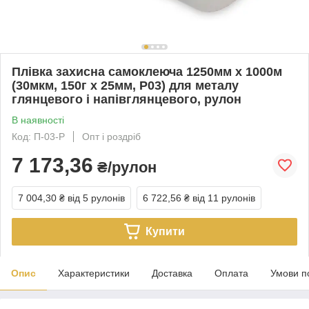
Плівка захисна самоклеюча 1250мм х 1000м
(30мкм, 150г х 25мм, P03) для металу
глянцевого і напівглянцевого, рулон
В наявності
Код: П-03-Р
Опт і роздріб
7 173,36
₴/рулон
7 004,30 ₴
від 5 рулонів
6 722,56 ₴
від 11 рулонів
Купити
Опис
Характеристики
Доставка
Оплата
Умови п