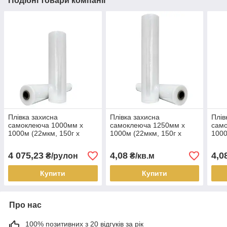
Подібні товари компанії
Плівка захисна
Плівка захисна
Плів
самоклеюча 1000мм х
самоклеюча 1250мм х
сам
1000м (22мкм, 150г х
1000м (22мкм, 150г х
1000
25мм, P01) для
25мм, P01) для поверхонь
25мм
металу глянцевого і
глянцевих і
мета
4 075,23
4,08
4,0
₴/рулон
₴/кв.м
напівглянцевого, рулон
напівглянцевих, кв.м
напі
Купити
Купити
Про нас
100% позитивних з 20 відгуків за рік