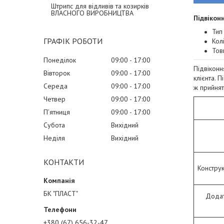
Штрипс для відливів та козирків
ВЛАСНОГО ВИРОБНИЦТВА
Підвікон
Тип
ГРАФІК РОБОТИ
Кол
Тов
Понеділок
09:00
17:00
Підвіконн
Вівторок
09:00
17:00
клієнта. 
Середа
09:00
17:00
ж прийнят
Четвер
09:00
17:00
Пʼятниця
09:00
17:00
Субота
Вихідний
Неділя
Вихідний
КОНТАКТИ
Конструк
БК "ПЛАСТ"
Додат
+380 (67) 656-32-47