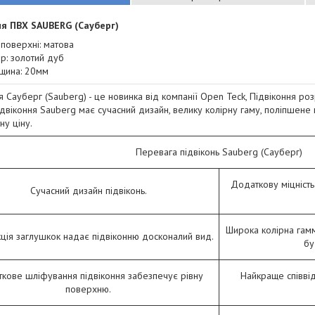
ня ПВХ SAUBERG (Сауберг)
 поверхні: матова
ір: золотий дуб
щина: 20мм
я Сауберг (Sauberg) - це новинка від компанії Open Teck, Підвіконня ро
Підвіконня Sauberg має сучасний дизайн, велику колірну гаму, поліпшене 
ну ціну.
Перевага підвіконь Sauberg (Сауберг)
Додаткову міцність
Сучасний дизайн підвіконь.
Широка колірна гамм
ція заглушкок надає підвіконню досконалий вид.
бу
кове шліфування підвіконня забезпечує рівну
Найкраще співвід
поверхню.