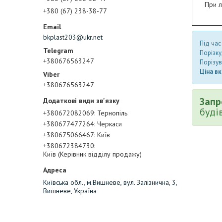
При л
+380 (67) 238-38-77
bkplast203@ukr.net
Під час
Порізку
+380676563247
Порізув
Ціна вк
+380676563247
Запр
буді
+380672082069
Тернопіль
+380677477264
Черкаси
+380675066467
Київ
+380672384730
Київ (Керівник відділу продажу)
Київська обл., м.Вишневе, вул. Залізнична, 3,
Вишневе, Україна