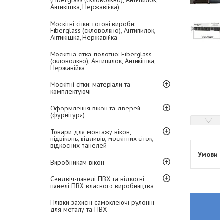
(Fiberglass (скловолкно), Антипилок,
Антикішка, Нержавійка)
Москітні сітки: готові вироби:
Fiberglass (скловолкно), Антипилок,
Антикішка, Нержавійка
Москітна сітка-полотно: Fiberglass
(скловолкно), Антипилок, Антикішка,
Нержавійка
Москітні сітки: матеріали та
комплектуючі
Оформлення вікон та дверей
(фурнітура)
Товари для монтажу вікон,
підвіконь, відливів, москітних сіток,
відкосних панелей
Виробникам вікон
Сендвіч-панелі ПВХ та відкосні
панелі ПВХ власного виробництва
Плівки захисні самоклеючі рулонні
для металу та ПВХ