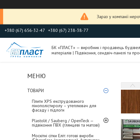
Зараз у компанії нер
+380 (67) 656-32-47
+380 (67) 238-38-77
БК «ПЛАСТ» — виробник і продавець будіве
матеріалів | Підвіконня, сендвіч-панелі та про
ТОВАРИ
Плити XPS екструдованого
пінополістиролу – утеплювач для
фасаду і підлоги
Plastolit / Sauberg / OpenTeck —
підвіконня ПВХ (глянцеві та матові)
Москітні сітки Еліт: готові вироби