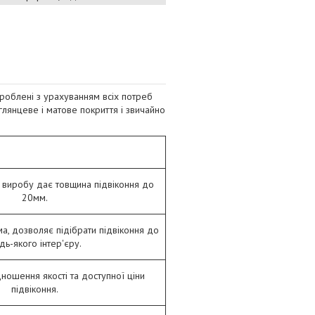
зроблені з урахуванням всіх потреб
глянцеве і матове покриття і звичайно
 виробу дає товщина підвіконня до
20мм.
а, дозволяє підібрати підвіконня до
дь-якого інтер'єру.
ношення якості та доступної ціни
підвіконня.