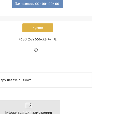
Залишилось
0
0
0
0
0
0
0
0
Купити
+380 (67) 656-32-47
ару належної якості
Інформація для замовлення