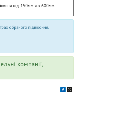
іконня від 150мм до 600мм.
етрах обраного підвіконня.
вельні компанії,