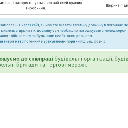
амінації використовується якісний клей кращих
Ширина підв
виробників.
 замовлення через сайт, ви можете вказати загальну довжину в погонних м
, кількість відрізків і їх довжину вам необхідно погоджувати з менеджером.
ання здійснюється за будь-яким необхідним розміром.
азана за метр погонний з урахуванням порізки
під Ваш розмір.
ошуємо до співпраці
будівельні організації, буді
вельні бригади та торгові мережі.