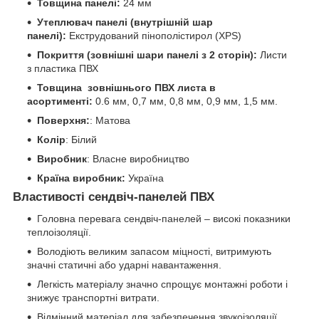
Товщина панелі:
24 мм
Утеплювач панелі (внутрішній шар
панелі):
Екструдований пінополістирол (XPS)
Покриття (зовнішні шари панелі з 2 сторін):
Листи
з пластика ПВХ
Товщина зовнішнього ПВХ листа в
асортименті:
0.6 мм, 0,7 мм, 0,8 мм, 0,9 мм, 1,5 мм.
Поверхня:
: Матова
Колір
: Білий
Виробник
: Власне виробництво
Країна виробник:
Україна
Властивості сендвіч-панелей ПВХ
Головна перевага сендвіч-панелей – високі показники
теплоізоляції.
Володіють великим запасом міцності, витримують
значні статичні або ударні навантаження.
Легкість матеріалу значно спрощує монтажні роботи і
знижує транспортні витрати.
Відмінний матеріал для забезпечення звукоізоляції.