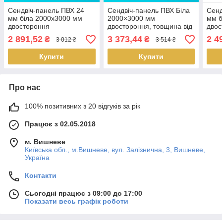
Сендвіч-панель ПВХ 24
Сендвіч-панель ПВХ Біла
Сенд
мм біла 2000х3000 мм
2000×3000 мм
мм б
двостороння
двостороння, товщина від
двос
16 до 50 мм
2 891,52
3 373,44
2 4
₴
₴
3 012 ₴
3 514 ₴
Купити
Купити
Про нас
100% позитивних з 20 відгуків за рік
Працює з 02.05.2018
м. Вишневе
Київська обл., м.Вишневе, вул. Залізнична, 3, Вишневе,
Україна
Контакти
Сьогодні працює з 09:00 до 17:00
Показати весь графік роботи