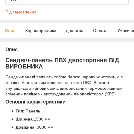
Під замовлення
Опис
Характеристики
Доставка
Оплата
Умови п
Опис
Сендвіч-панель ПВХ двостороння ВІД
ВИРОБНИКА
Сендвіч-панелі являють собою багатошарову конструкцію з
зовнішнім покриттям з жорсткого листа ПВХ. В якості
внутрішнього наповнювача використаний термоізоляційний
спінений полімер - екструдований пінополістирол (XPS)
Основні характеристики
Тип
: Панель
Ширина
:1500 мм
Довжина
: 3000 мм