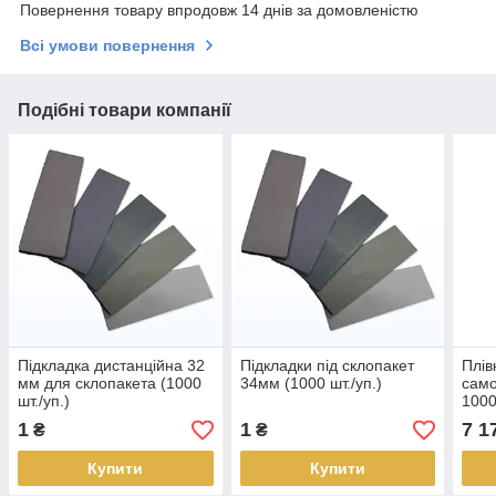
Повернення товару впродовж 14 днів за домовленістю
Всі умови повернення
Подібні товари компанії
Підкладка дистанційна 32
Підкладки під склопакет
Плів
мм для склопакета (1000
34мм (1000 шт./уп.)
сам
шт./уп.)
1000
25мм
1
1
7 1
₴
₴
глян
напі
Купити
Купити