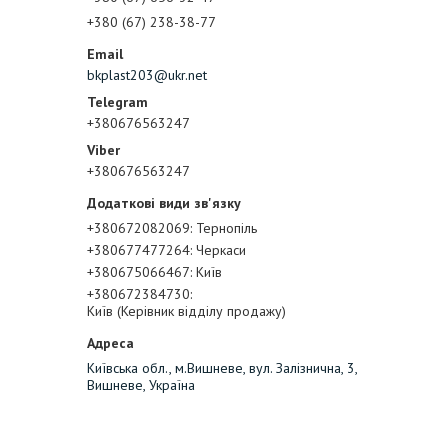
+380 (67) 238-38-77
bkplast203@ukr.net
+380676563247
+380676563247
+380672082069
Тернопіль
+380677477264
Черкаси
+380675066467
Київ
+380672384730
Київ (Керівник відділу продажу)
Київська обл., м.Вишневе, вул. Залізнична, 3,
Вишневе, Україна