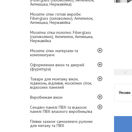
(Fiberglass (скловолкно), Антипилок,
Антикішка, Нержавійка)
Москітні сітки: готові вироби:
Fiberglass (скловолкно), Антипилок,
Антикішка, Нержавійка
Москітна сітка-полотно: Fiberglass
(скловолкно), Антипилок, Антикішка,
Нержавійка
Москітні сітки: матеріали та
комплектуючі
Оформлення вікон та дверей
(фурнітура)
Товари для монтажу вікон,
підвіконь, відливів, москітних сіток,
відкосних панелей
Виробникам вікон
Сендвіч-панелі ПВХ та відкосні
панелі ПВХ власного виробництва
Плівки захисні самоклеючі рулонні
для металу та ПВХ