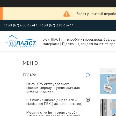
Зараз у компанії неробо
+380 (67) 656-32-47
+380 (67) 238-38-77
БК «ПЛАСТ» — виробник і продавець будіве
матеріалів | Підвіконня, сендвіч-панелі та про
ТОВАРИ
Плити XPS екструдованого
пінополістиролу – утеплювач для
фасаду і підлоги
Plastolit / Sauberg / OpenTeck —
підвіконня ПВХ (глянцеві та матові)
Москітні сітки Еліт: готові вироби