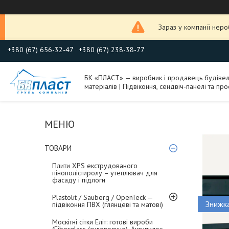
Зараз у компанії нер
+380 (67) 656-32-47
+380 (67) 238-38-77
БК «ПЛАСТ» — виробник і продавець будіве
матеріалів | Підвіконня, сендвіч-панелі та про
ТОВАРИ
Плити XPS екструдованого
пінополістиролу – утеплювач для
фасаду і підлоги
Plastolit / Sauberg / OpenTeck —
підвіконня ПВХ (глянцеві та матові)
Москітні сітки Еліт: готові вироби