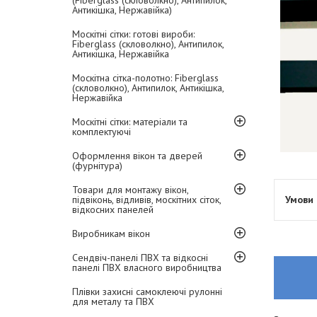
(Fiberglass (скловолкно), Антипилок,
Антикішка, Нержавійка)
Москітні сітки: готові вироби:
Fiberglass (скловолкно), Антипилок,
Антикішка, Нержавійка
Москітна сітка-полотно: Fiberglass
(скловолкно), Антипилок, Антикішка,
Нержавійка
Москітні сітки: матеріали та
комплектуючі
Оформлення вікон та дверей
(фурнітура)
Товари для монтажу вікон,
підвіконь, відливів, москітних сіток,
відкосних панелей
Виробникам вікон
Сендвіч-панелі ПВХ та відкосні
панелі ПВХ власного виробництва
Плівки захисні самоклеючі рулонні
для металу та ПВХ