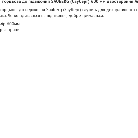
 торцьова до підвіконня SAUBERG (Сауберг) 600 мм двостороння А
торцьова до підвіконня Sauberg (Зауберг) служить для декоративного
ка. Легко вдягається на підвіконня, добре тримається.
мір 600мм
ір: антрацит