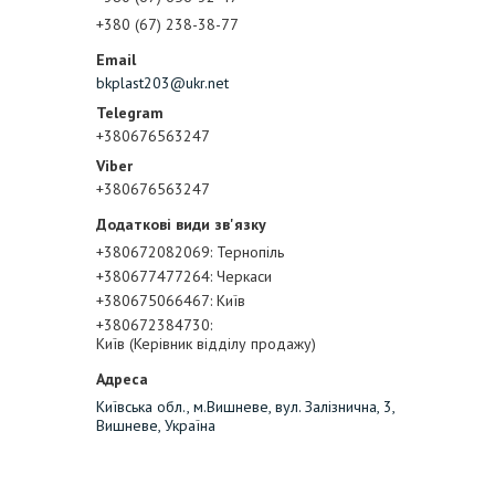
+380 (67) 238-38-77
bkplast203@ukr.net
+380676563247
+380676563247
+380672082069
Тернопіль
+380677477264
Черкаси
+380675066467
Київ
+380672384730
Київ (Керівник відділу продажу)
Київська обл., м.Вишневе, вул. Залізнична, 3,
Вишневе, Україна