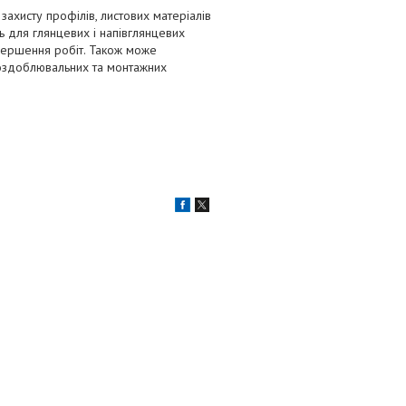
ахисту профілів, листових матеріалів
ть для глянцевих і напівглянцевих
авершення робіт. Також може
 оздоблювальних та монтажних