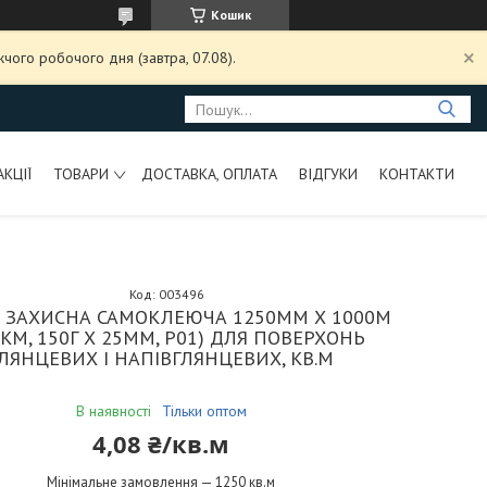
Кошик
чого робочого дня (завтра, 07.08).
АКЦІЇ
ТОВАРИ
ДОСТАВКА, ОПЛАТА
ВІДГУКИ
КОНТАКТИ
Код:
003496
А ЗАХИСНА САМОКЛЕЮЧА 1250ММ Х 1000М
КМ, 150Г Х 25ММ, P01) ДЛЯ ПОВЕРХОНЬ
ЛЯНЦЕВИХ І НАПІВГЛЯНЦЕВИХ, КВ.М
В наявності
Тільки оптом
4,08 ₴/кв.м
Мінімальне замовлення — 1250 кв.м