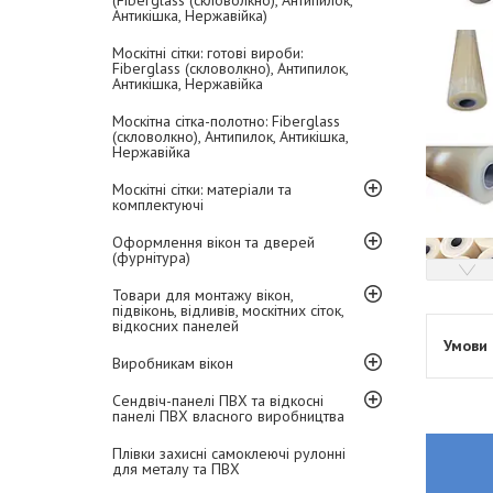
(Fiberglass (скловолкно), Антипилок,
Антикішка, Нержавійка)
Москітні сітки: готові вироби:
Fiberglass (скловолкно), Антипилок,
Антикішка, Нержавійка
Москітна сітка-полотно: Fiberglass
(скловолкно), Антипилок, Антикішка,
Нержавійка
Москітні сітки: матеріали та
комплектуючі
Оформлення вікон та дверей
(фурнітура)
Товари для монтажу вікон,
підвіконь, відливів, москітних сіток,
відкосних панелей
Виробникам вікон
Сендвіч-панелі ПВХ та відкосні
панелі ПВХ власного виробництва
Плівки захисні самоклеючі рулонні
для металу та ПВХ