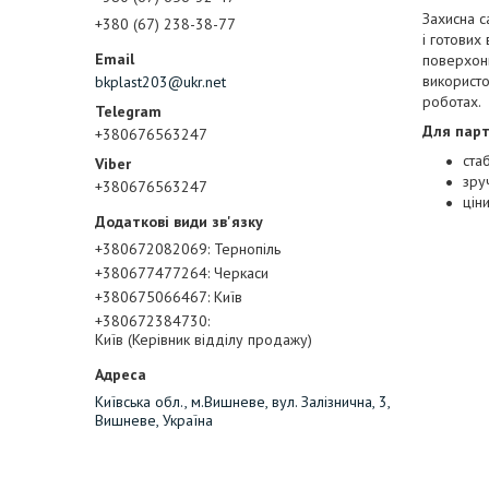
Захисна с
+380 (67) 238-38-77
і готових
поверхонь
використо
bkplast203@ukr.net
роботах.
Для парт
+380676563247
стаб
зру
+380676563247
цін
+380672082069
Тернопіль
+380677477264
Черкаси
+380675066467
Київ
+380672384730
Київ (Керівник відділу продажу)
Київська обл., м.Вишневе, вул. Залізнична, 3,
Вишневе, Україна