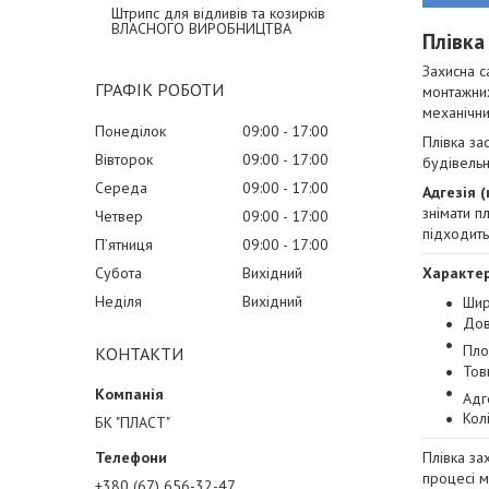
Штрипс для відливів та козирків
ВЛАСНОГО ВИРОБНИЦТВА
Плівка
Захисна с
ГРАФІК РОБОТИ
монтажних
механічни
Понеділок
09:00
17:00
Плівка за
Вівторок
09:00
17:00
будівель
Середа
09:00
17:00
Адгезія 
знімати п
Четвер
09:00
17:00
підходить
Пʼятниця
09:00
17:00
Субота
Вихідний
Характе
Неділя
Вихідний
Шир
Дов
Пло
КОНТАКТИ
Тов
Адг
Кол
БК "ПЛАСТ"
Плівка за
процесі м
+380 (67) 656-32-47