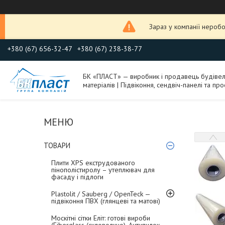
Зараз у компанії неробо
+380 (67) 656-32-47
+380 (67) 238-38-77
БК «ПЛАСТ» — виробник і продавець будіве
матеріалів | Підвіконня, сендвіч-панелі та про
ТОВАРИ
Плити XPS екструдованого
пінополістиролу – утеплювач для
фасаду і підлоги
Plastolit / Sauberg / OpenTeck —
підвіконня ПВХ (глянцеві та матові)
Москітні сітки Еліт: готові вироби