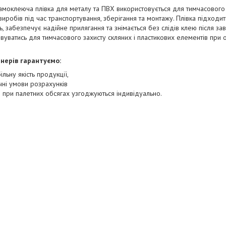
амоклеюча плівка для металу та ПВХ використовується для тимчасового з
 виробів під час транспортування, зберігання та монтажу. Плівка підходи
, забезпечує надійне прилягання та знімається без слідів клею після з
вуватись для тимчасового захисту скляних і пластикових елементів при
нерів гарантуємо:
ільну якість продукції,
чні умови розрахунків
и при палетних обсягах узгоджуються індивідуально.