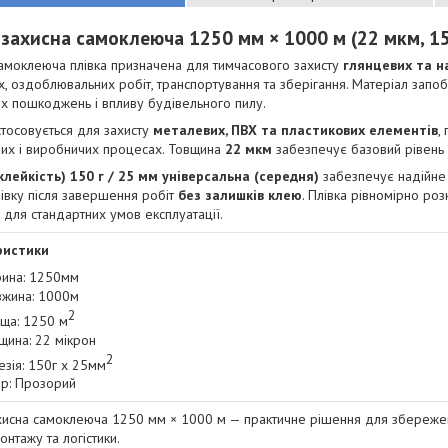
 захисна самоклеюча 1250 мм × 1000 м (22 мкм, 150
амоклеюча плівка призначена для тимчасового захисту
глянцевих та н
, оздоблювальних робіт, транспортування та зберігання. Матеріал запоб
х пошкоджень і впливу будівельного пилу.
стосовується для захисту
металевих, ПВХ та пластикових елементів
,
них і виробничих процесах. Товщина
22 мкм
забезпечує базовий рівень 
(клейкість) 150 г / 25 мм універсальна (середня)
забезпечує надійне 
лівку після завершення робіт
без залишків клею
. Плівка рівномірно роз
 для стандартних умов експлуатації.
ристики
ина: 1250мм
жина: 1000м
2
ща: 1250 м
щина: 22 мікрон
2
езія: 150г х 25мм
ір: Прозорий
хисна самоклеюча 1250 мм × 1000 м — практичне рішення для збережен
онтажу та логістики.