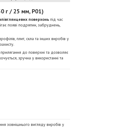
 г / 25 мм, P01)
апівглянцевих поверхонь
під час
ігає появі подряпин, забруднень,
 профілів, плит, скла та інших виробів у
захисту.
прилягання до поверхні та дозволяє
кочується, зручна у використанні та
ня зовнішнього вигляду виробів у